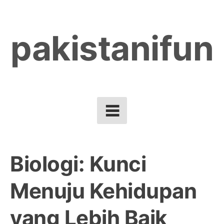
Skip
to
pakistanifun
content
Biologi: Kunci
Menuju Kehidupan
yang Lebih Baik