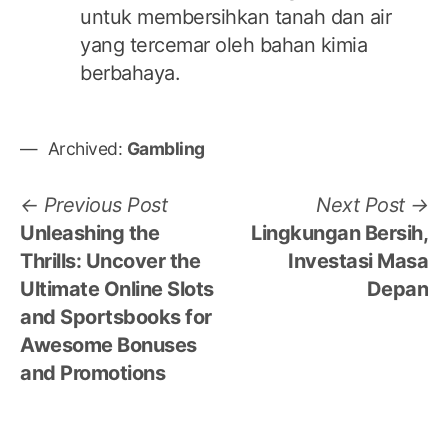
untuk membersihkan tanah dan air
yang tercemar oleh bahan kimia
berbahaya.
Archived:
Gambling
Post
Previous
N
Previous Post
Next Post
post:
po
Unleashing the
Lingkungan Bersih,
navigation
Thrills: Uncover the
Investasi Masa
Ultimate Online Slots
Depan
and Sportsbooks for
Awesome Bonuses
and Promotions