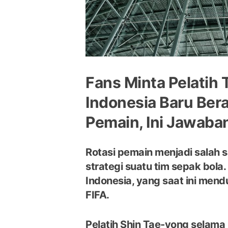
Fans Minta Pelatih
Indonesia Baru Bera
Pemain, Ini Jawaba
Rotasi pemain menjadi salah s
strategi suatu tim sepak bola.
Indonesia, yang saat ini mend
FIFA.
Pelatih Shin Tae-yong selama 