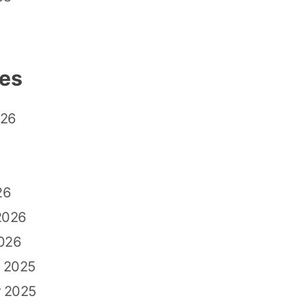
ves
026
26
2026
026
 2025
 2025