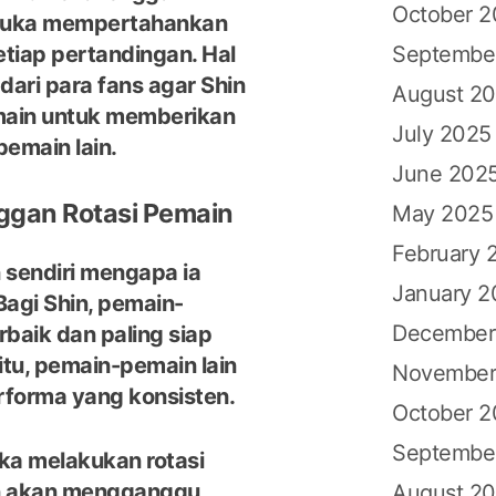
October 
h suka mempertahankan
Septembe
etiap pertandingan. Hal
ari para fans agar Shin
August 2
main untuk memberikan
July 2025
emain lain.
June 202
ggan Rotasi Pemain
May 2025
February 
 sendiri mengapa ia
January 2
agi Shin, pemain-
December
rbaik dan paling siap
itu, pemain-pemain lain
November
forma yang konsisten.
October 
Septembe
jika melakukan rotasi
n akan mengganggu
August 2