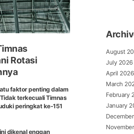
Archi
 Timnas
August 2
ni Rotasi
July 2026
nnya
April 2026
March 20
atu faktor penting dalam
February 
 Tidak terkecuali Timnas
January 2
uduki peringkat ke-151
December
November
ini dikenal enggan