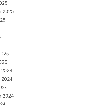
2025
r 2025
025
5
2025
025
 2024
 2024
2024
r 2024
024