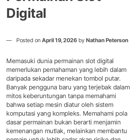
Digital
Posted on
April 19, 2026
by
Nathan Peterson
Memasuki dunia permainan slot digital
memerlukan pemahaman yang lebih dalam
daripada sekadar menekan tombol putar.
Banyak pengguna baru yang terjebak dalam
mitos keberuntungan tanpa memahami
bahwa setiap mesin diatur oleh sistem
komputasi yang kompleks. Memahami pola
dasar permainan bukan berarti menjamin
kemenangan mutlak, melainkan membantu
pemain untuk lebih sadar akan risiko dan