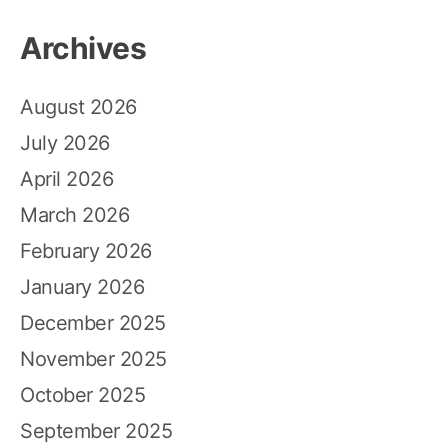
Archives
August 2026
July 2026
April 2026
March 2026
February 2026
January 2026
December 2025
November 2025
October 2025
September 2025