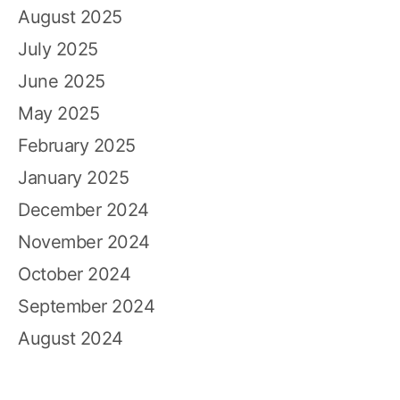
August 2025
July 2025
June 2025
May 2025
February 2025
January 2025
December 2024
November 2024
October 2024
September 2024
August 2024