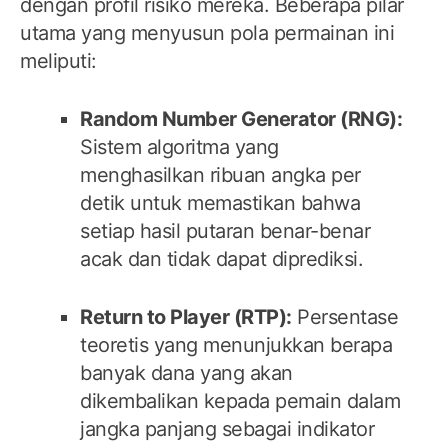
dengan profil risiko mereka. Beberapa pilar
utama yang menyusun pola permainan ini
meliputi:
Random Number Generator (RNG):
Sistem algoritma yang
menghasilkan ribuan angka per
detik untuk memastikan bahwa
setiap hasil putaran benar-benar
acak dan tidak dapat diprediksi.
Return to Player (RTP):
Persentase
teoretis yang menunjukkan berapa
banyak dana yang akan
dikembalikan kepada pemain dalam
jangka panjang sebagai indikator