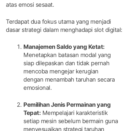
atas emosi sesaat.
Terdapat dua fokus utama yang menjadi
dasar strategi dalam menghadapi slot digital:
Manajemen Saldo yang Ketat:
Menetapkan batasan modal yang
siap dilepaskan dan tidak pernah
mencoba mengejar kerugian
dengan menambah taruhan secara
emosional.
Pemilihan Jenis Permainan yang
Tepat:
Mempelajari karakteristik
setiap mesin sebelum bermain guna
menyesuaikan strategi taruhan