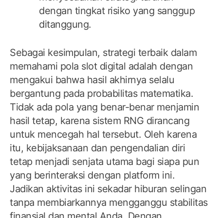
dengan tingkat risiko yang sanggup
ditanggung.
Sebagai kesimpulan, strategi terbaik dalam
memahami pola slot digital adalah dengan
mengakui bahwa hasil akhirnya selalu
bergantung pada probabilitas matematika.
Tidak ada pola yang benar-benar menjamin
hasil tetap, karena sistem RNG dirancang
untuk mencegah hal tersebut. Oleh karena
itu, kebijaksanaan dan pengendalian diri
tetap menjadi senjata utama bagi siapa pun
yang berinteraksi dengan platform ini.
Jadikan aktivitas ini sekadar hiburan selingan
tanpa membiarkannya mengganggu stabilitas
finansial dan mental Anda. Dengan