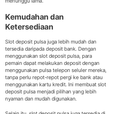
menunggu lama.
Kemudahan dan
Ketersediaan
Slot deposit pulsa juga lebih mudah dan
tersedia daripada deposit bank. Dengan
menggunakan slot deposit pulsa, para
pemain dapat melakukan deposit dengan
menggunakan pulsa telepon seluler mereka,
tanpa perlu repot-repot pergi ke bank atau
menggunakan kartu kredit. Ini membuat slot
deposit pulsa menjadi pilihan yang lebih
nyaman dan mudah digunakan.
Selain itu, slot deposit pulsa juga tersedia di