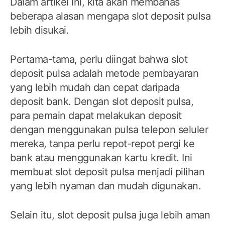
Dalam artikel ini, kita akan membahas
beberapa alasan mengapa slot deposit pulsa
lebih disukai.
Pertama-tama, perlu diingat bahwa slot
deposit pulsa adalah metode pembayaran
yang lebih mudah dan cepat daripada
deposit bank. Dengan slot deposit pulsa,
para pemain dapat melakukan deposit
dengan menggunakan pulsa telepon seluler
mereka, tanpa perlu repot-repot pergi ke
bank atau menggunakan kartu kredit. Ini
membuat slot deposit pulsa menjadi pilihan
yang lebih nyaman dan mudah digunakan.
Selain itu, slot deposit pulsa juga lebih aman