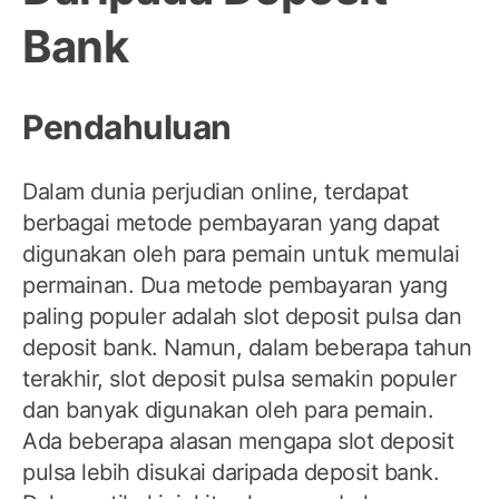
Bank
Pendahuluan
Dalam dunia perjudian online, terdapat
berbagai metode pembayaran yang dapat
digunakan oleh para pemain untuk memulai
permainan. Dua metode pembayaran yang
paling populer adalah slot deposit pulsa dan
deposit bank. Namun, dalam beberapa tahun
terakhir, slot deposit pulsa semakin populer
dan banyak digunakan oleh para pemain.
Ada beberapa alasan mengapa slot deposit
pulsa lebih disukai daripada deposit bank.