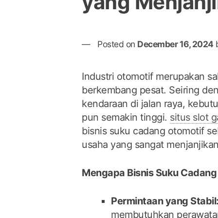
yang Menjanj
Posted on
December 16, 2024
Industri otomotif merupakan sa
berkembang pesat. Seiring de
kendaraan di jalan raya, kebu
pun semakin tinggi.
situs slot 
bisnis suku cadang otomotif se
usaha yang sangat menjanjikan
Mengapa Bisnis Suku Cadang
Permintaan yang Stabil
membutuhkan perawatan