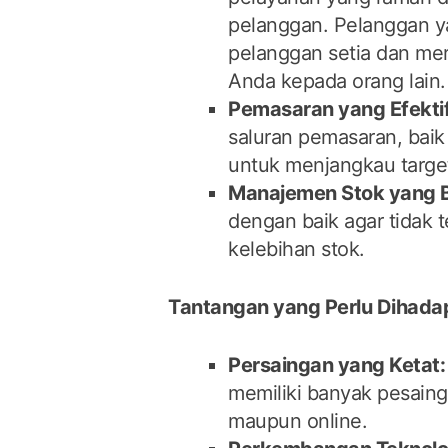
pelanggan. Pelanggan y
pelanggan setia dan me
Anda kepada orang lain.
Pemasaran yang Efektif
saluran pemasaran, baik
untuk menjangkau target
Manajemen Stok yang B
dengan baik agar tidak t
kelebihan stok.
Tantangan yang Perlu Dihada
Persaingan yang Ketat:
memiliki banyak pesaing, 
maupun online.