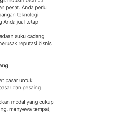
gi:
Industri otomotif
n pesat. Anda perlu
bangan teknologi
g Anda jual tetap
adaan suku cadang
merusak reputasi bisnis
dang
et pasar untuk
asar dan pesaing
pkan modal yang cukup
ang, menyewa tempat,