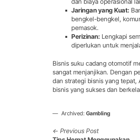
dan biaya operasional la
Jaringan yang Kuat:
Ban
bengkel-bengkel, komuni
pemasok.
Perizinan:
Lengkapi sem
diperlukan untuk menjal
Bisnis suku cadang otomotif 
sangat menjanjikan. Dengan p
dan strategi bisnis yang tepa
bisnis yang sukses dan berkelan
Archived:
Gambling
Post
Previous
Previous Post
post:
Tips Hemat Menggunakan