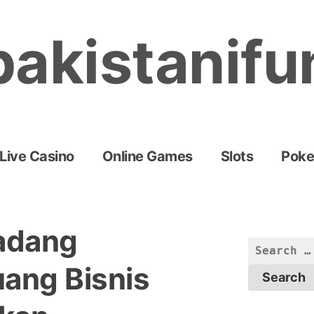
pakistanifu
Live Casino
Online Games
Slots
Poke
adang
Search
for:
uang Bisnis