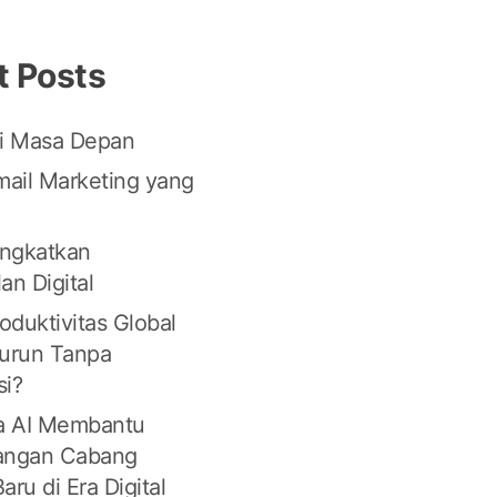
t Posts
di Masa Depan
mail Marketing yang
ngkatkan
an Digital
duktivitas Global
urun Tanpa
si?
a AI Membantu
ngan Cabang
aru di Era Digital