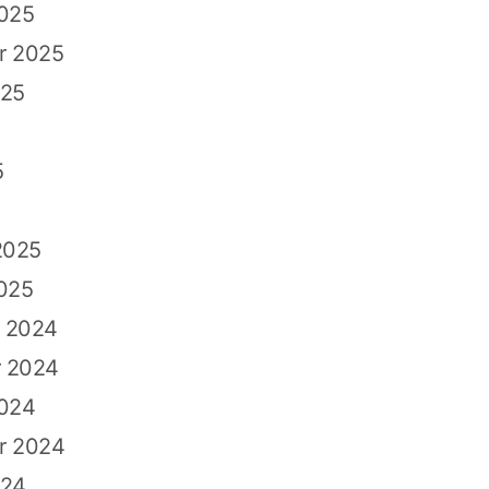
2025
r 2025
025
5
2025
025
 2024
 2024
2024
r 2024
024