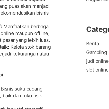
ang puas akan menjadi
rekomendasikan bisnis
:
Manfaatkan berbagai
Categ
 online maupun offline,
 pasar yang lebih luas.
Berita
aik:
Kelola stok barang
Gambling
erjadi kekurangan atau
judi online
slot online
pi
Bisnis suku cadang
baik dari toko fisik