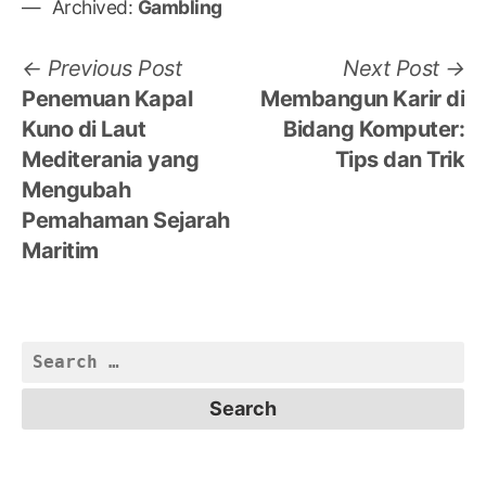
Archived:
Gambling
Post
Previous
N
Previous Post
Next Post
post:
po
Penemuan Kapal
Membangun Karir di
navigation
Kuno di Laut
Bidang Komputer:
Mediterania yang
Tips dan Trik
Mengubah
Pemahaman Sejarah
Maritim
Search
for: