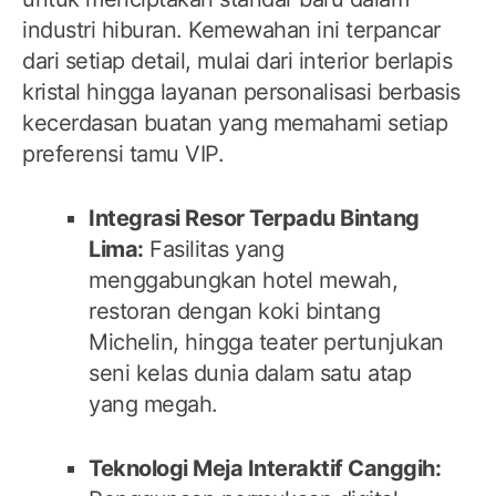
industri hiburan. Kemewahan ini terpancar
dari setiap detail, mulai dari interior berlapis
kristal hingga layanan personalisasi berbasis
kecerdasan buatan yang memahami setiap
preferensi tamu VIP.
Integrasi Resor Terpadu Bintang
Lima:
Fasilitas yang
menggabungkan hotel mewah,
restoran dengan koki bintang
Michelin, hingga teater pertunjukan
seni kelas dunia dalam satu atap
yang megah.
Teknologi Meja Interaktif Canggih: