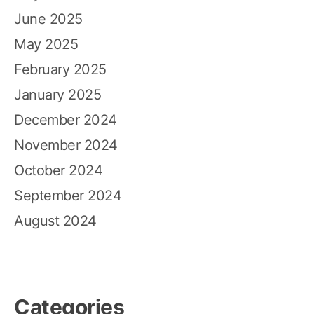
June 2025
May 2025
February 2025
January 2025
December 2024
November 2024
October 2024
September 2024
August 2024
Categories