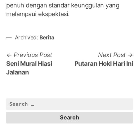
penuh dengan standar keunggulan yang
melampaui ekspektasi.
Archived:
Berita
Post
Previous
N
Previous Post
Next Post
post:
po
Seni Mural Hiasi
Putaran Hoki Hari Ini
navigation
Jalanan
Search
for: