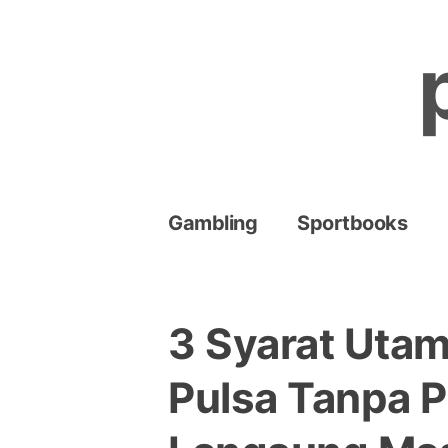
Skip
to
content
Gambling
Sportbooks
3 Syarat Utam
Pulsa Tanpa 