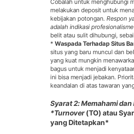
Cobalah untuk menghubungi 
melakukan deposit untuk men
kebijakan potongan.
Respon ya
adalah indikasi profesionalisme
belit atau sulit dihubungi, sebai
*
Waspada Terhadap Situs Bar
situs yang baru muncul dan belu
yang kuat mungkin menawarkan
bagus untuk menjadi kenyataan.
ini bisa menjadi jebakan. Prio
keandalan di atas tawaran yan
Syarat 2: Memahami dan
*Turnover
(TO) atau Sya
yang Ditetapkan*