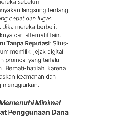
mereka sebelum
anyakan langsung tentang
ng cepat dan lugas
. Jika mereka berbelit-
knya cari alternatif lain.
u Tanpa Reputasi:
Situs-
m memiliki jejak digital
 promosi yang terlalu
 Berhati-hatilah, karena
ritaskan keamanan dan
g menggiurkan.
 Memenuhi Minimal
rat Penggunaan Dana