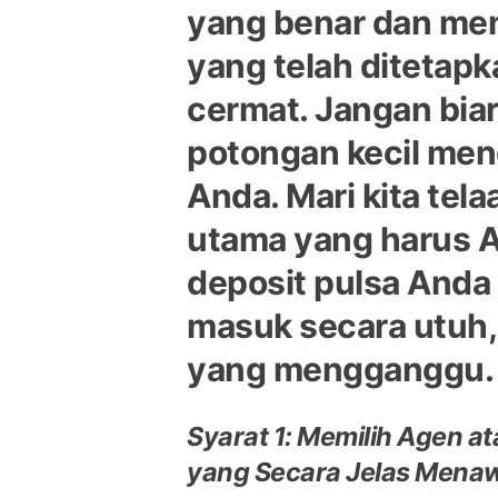
yang benar dan men
yang telah ditetap
cermat. Jangan bia
potongan kecil men
Anda. Mari kita tela
utama yang harus A
deposit pulsa Anda
masuk secara utuh,
yang mengganggu.
Syarat 1: Memilih Agen a
yang Secara Jelas Menaw