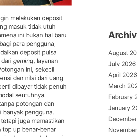
ingin melakukan deposit
ang masuk tidak utuh
Archi
mena ini bukan hal baru
bagi para pengguna,
alkan deposit pulsa
August 2
 dari
gaming
, layanan
July 2026
Potongan ini, sekecil
April 2026
nsi dan nilai dari uang
March 20
erti dibayar tidak penuh
odal seutuhnya.
February 
 tanpa potongan dan
January 2
i banyak pengguna.
December
 tetapi juga memastikan
 top up benar-benar
November