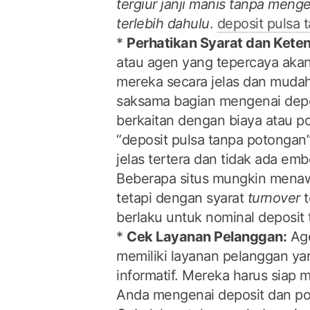
tergiur janji manis tanpa menge
terlebih dahulu
.
deposit pulsa 
*
Perhatikan Syarat dan Keten
atau agen yang tepercaya aka
mereka secara jelas dan muda
saksama bagian mengenai depo
berkaitan dengan biaya atau p
“deposit pulsa tanpa potongan”
jelas tertera dan tidak ada em
Beberapa situs mungkin menaw
tetapi dengan syarat
turnover
t
berlaku untuk nominal deposit 
*
Cek Layanan Pelanggan:
Age
memiliki layanan pelanggan ya
informatif. Mereka harus siap
Anda mengenai deposit dan po