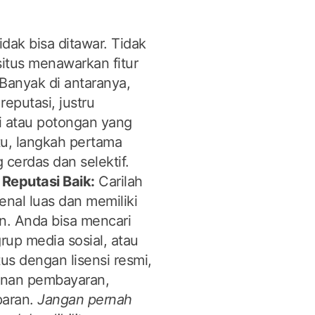
idak bisa ditawar. Tidak
itus menawarkan fitur
Banyak di antaranya,
eputasi, justru
 atau potongan yang
itu, langkah pertama
cerdas dan selektif.
Reputasi Baik:
Carilah
enal luas dan memiliki
in. Anda bisa mencari
rup media sosial, atau
us dengan lisensi resmi,
anan pembayaran,
paran.
Jangan pernah